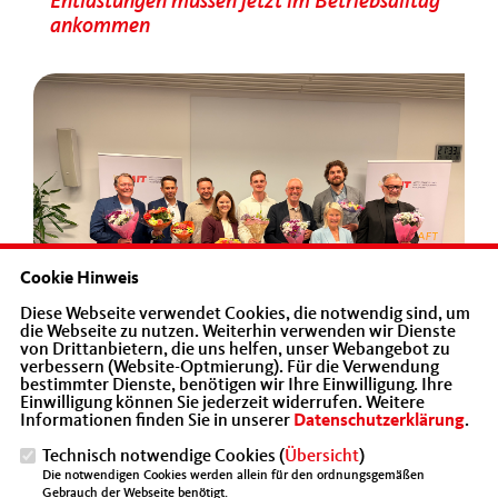
Entlastungen müssen jetzt im Betriebsalltag
ankommen
Cookie Hinweis
Diese Webseite verwendet Cookies, die notwendig sind, um
10.06.2026
die Webseite zu nutzen. Weiterhin verwenden wir Dienste
von Drittanbietern, die uns helfen, unser Webangebot zu
MIT Heilbronn diskutiert Zukunft der
verbessern (Website-Optmierung). Für die Verwendung
Innenstadt
bestimmter Dienste, benötigen wir Ihre Einwilligung. Ihre
Einwilligung können Sie jederzeit widerrufen. Weitere
Informationen finden Sie in unserer
Datenschutzerklärung
.
Technisch notwendige Cookies (
Übersicht
)
Die notwendigen Cookies werden allein für den ordnungsgemäßen
Gebrauch der Webseite benötigt.