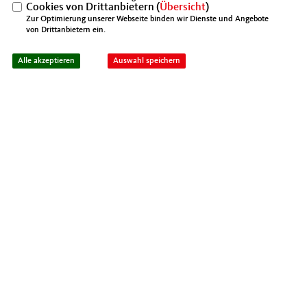
Cookies von Drittanbietern (
Übersicht
)
Zur Optimierung unserer Webseite binden wir Dienste und Angebote
von Drittanbietern ein.
Alle akzeptieren
Auswahl speichern
13.05.2026
MIT Heilbronn diskutiert globale
Machtverschiebungen und Folgen für den
Mittelstand
MEHR
ALLE BEITRÄGE
MIT DEUTSCHLAND