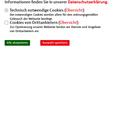
Informationen finden Sie in unserer
Datenschutzerklärung
.
aktuellen US-Zollpolitik für
Technisch notwendige Cookies (
Übersicht
)
exportorientierte Unternehmen und
Die notwendigen Cookies werden allein für den ordnungsgemäßen
Lieferketten.
Gebrauch der Webseite benötigt.
Cookies von Drittanbietern (
Übersicht
)
Zur Optimierung unserer Webseite binden wir Dienste und Angebote
Michael Georg Link machte deutlich, dass
von Drittanbietern ein.
Europa künftig stärker eigene
Alle akzeptieren
Auswahl speichern
wirtschaftliche und strategische
Handlungsfähigkeit entwickeln müsse.
Gleichzeitig warnte er davor,
transatlantische Partnerschaften vorschnell
infrage zu stellen. Europa müsse seine
wirtschaftliche Stärke ausbauen,
internationale Partnerschaften vertiefen
und den Binnenmarkt konsequent stärken.
Die Vorsitzende der MIT Heilbronn,
Christiane Paroch, zog im Anschluss ein